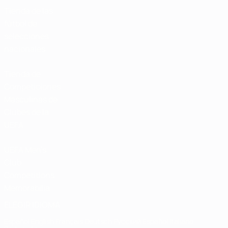
Tienda de las
fútbol de
selecciones
nacionales
Tienda de
Competiciones
Masculinas de
Clubes de la
UEFA
UEFA Men's
Club
Competitions
Memorabilia
ELEGIR IDIOMA
Español
English
Français
Deutsch
Русский
Español
Italiano