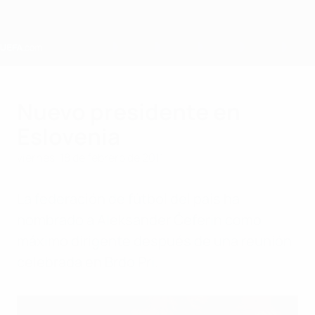
Saltar
al
contenido
principal
Home
Nuevo presidente en
Eslovenia
viernes, 18 de febrero de 2011
La federación de fútbol del país ha
nombrado a Aleksander Čeferin como
máximo dirigente después de una reunión
celebrada en Brdo Pri.