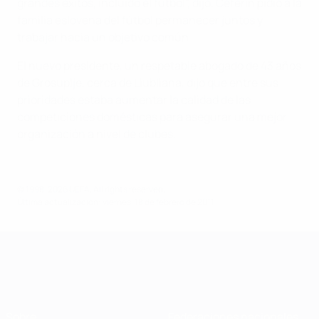
grandes éxitos, incluido el fútbol", dijo. Čeferin pidió a la
familia eslovena del fútbol permanecer juntos y
trabajar hacia un objetivo común.
El nuevo presidente, un respetable abogado de 43 años
de Grosuplje, cerca de Liubliana, dijo que entre sus
prioridades estaba aumentar la calidad de las
competiciones domésticas para asegurar una mejor
organización a nivel de clubes.
© 1998-2026 UEFA. All rights reserved.
Última actualización: viernes, 18 de febrero de 2011
Sobre
Federaciones nacionales