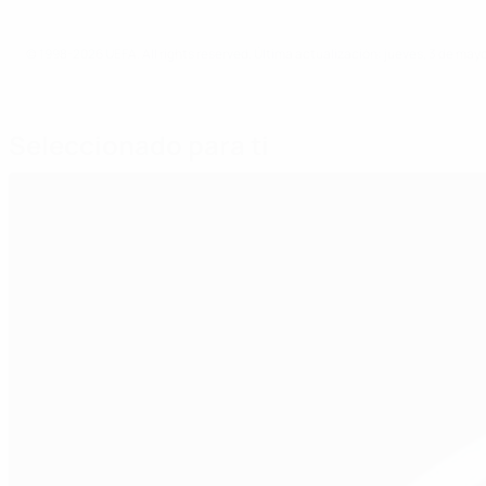
© 1998-2026 UEFA. All rights reserved.
Última actualización: jueves, 3 de may
Seleccionado para ti