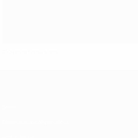
El Chelsea ficha a Marin
Sobre
Desarrollando competiciones
Sostenibilidad