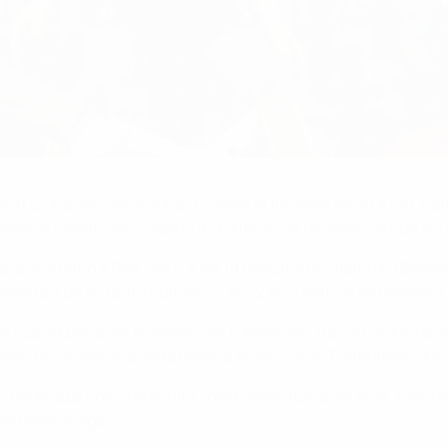
ted FC una valiosa victoria 0-2 ante el finalista de la UEFA C
meros clasificados debido a la diferencia de goles, ya que el
igazo que batió a Petr Čech a los 19 minutos en Stamford Bridg
dameta. Fue su tanto número 13 en 12 encuentros de Premier 
 la cuarta plaza, en posesión del Tottenham, tras su segunda d
pasado fin de semana, está mano a mano con el Tottenham, que
ry Redknapp con una bonita volea desde fuera del área. Este d
jornada de liga.