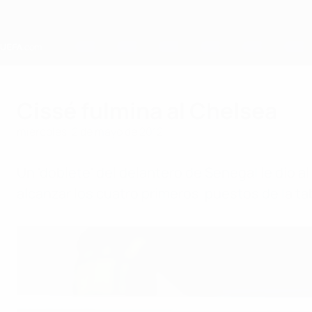
Saltar
al
contenido
principal
Home
Cissé fulmina al Chelsea
miércoles, 2 de mayo de 2012
Un 'doblete' del delantero de Senegal le dio al
alcanzar los cuatro primeros puestos de la ta