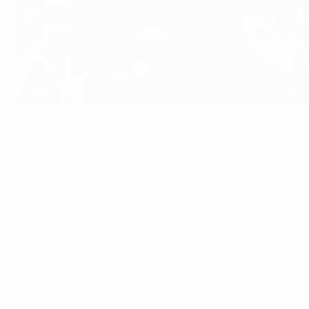
Papiss Demba Cissé, autor de los dos goles del Newcastle
©Getty Images
Un 'doblete' de Papiss Demba Cissé le dio al Newcastle Uni
Pardew, sin embargo, no se encuentran entre los cuatro pri
Tras recibir un balón de Davide Santon, Cissé soltó un lat
descuento con un genial zapatazo que sorprendió al guar
A falta de dos jornadas el Chelsea está a cuatro puntos de
que cayó derrotado por 4-0 ante el Wigan Athletic FC el 
Luka Modrić anotó uno de los tantos para el equipo de Har
el Newcastle recibe al Manchester City FC en la penúltima 