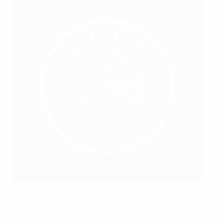
Aleksander Čeferin y Nikol Pashinyan (Foto: oficina de
prensa del Gobierno de Armenia)
©FFA