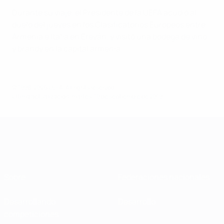
Durante su viaje, el Presidente de la UEFA acudió al
duelo del jueves en los Clasificatorios Europeos entre
Armenia e Italia en Ereván, y visitó una bodega de vino
y brandy en la capital armenia.
© 1998-2026 UEFA. All rights reserved.
Última actualización: martes, 10 de septiembre de 2019
Sobre
Federaciones nacionales
Desarrollando
Desarrollo
competiciones