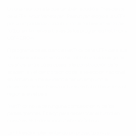
En una reunión a la que también acudió el Presidente
de la FFA, Artur Vanetsyan, Pashinyan elogió a la UEFA
por su importante contribución al fortalecimiento del
fútbol en Armenia a través de los programas HatTrick y
UEFA GROW.
El programa de asistencia HatTrick de la UEFA para sus
55 federaciones miembro ha contribuido a lo largo de
los años, entre otras cosas, a la construcción de la
academia y el centro técnico de la selección nacional
en Armenia, y ha ayudado a dar un empujón al
desarrollo de la infraestructuras de fútbol base a nivel
regional en el país.
"HatTrick no va de ninguna competición ni de los
países grandes. Es algo para desarrollar el fútbol en
nuestras 55 federaciones", afirmó Čeferin.
La FFA está implementando un proyecto a nivel