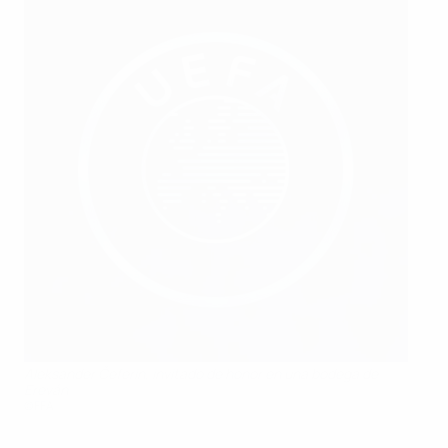
Aleksander Čeferin, invitado de honor en una bodega de
Ereván
©FFA