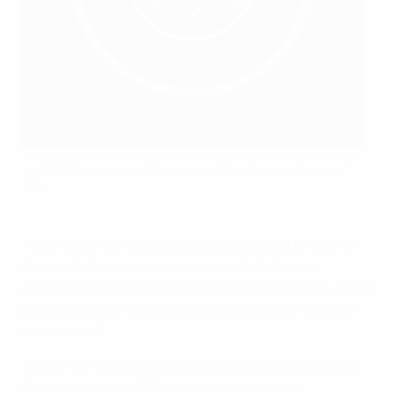
Aleksander Čeferin regaló a Nikol Pashinyan un banderín de
la UEFA (Foto: oficina de prensa del Gobierno de Armenia)
©FFA
"Niko Pashinyan agradeció el apoyo de la UEFA en el
desarrollo de las infraestructuras de fútbol en
Armenia, añadiendo que como resultado de ello, varios
proyectos están destinado a popularizar el fútbol en
nuestro país".
"El premier expresó su confianza en que la visita del
Presidente de la UEFA fortalezca aún más la