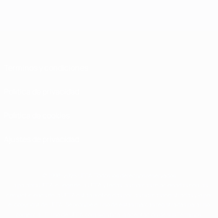
Términos y condiciones
Política de privacidad
Política de cookies
Ajustes de privacidad
© 1998-2026 UEFA. Todos los derechos reservados
La palabra UEFA, el logo de la UEFA y todas las marcas relacionadas con las
competiciones de la UEFA están protegidas por las marcas registradas y/o por
el copyright de UEFA. Se prohíbe el uso de estas marcas registradas para uso
comercial. El uso de UEFA.com significa la aceptación de sus Términos,