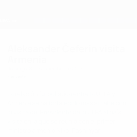
Saltar
al
contenido
principal
Home
Aleksander Čeferin visita
Armenia
domingo, 8 de septiembre de 2019
Presidente
La relación futbolística entre la UEFA y
Armenia se ha fortalecido más si cabe con
la visita del Presidente de la UEFA al país,
visita en la que se reunió con el primer
ministro armenio Nikol Pashinyan.