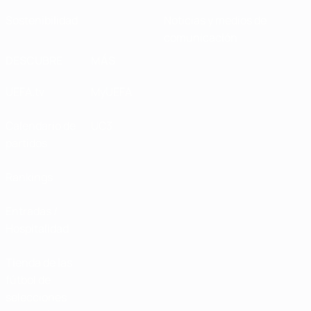
Sostenibilidad
Noticias y medios de
comunicación
DESCUBRE
MÁS
UEFA.tv
MyUEFA
Calendario de
UC3
partidos
Rankings
Entradas /
Hospitalidad
Tienda de las
fútbol de
selecciones