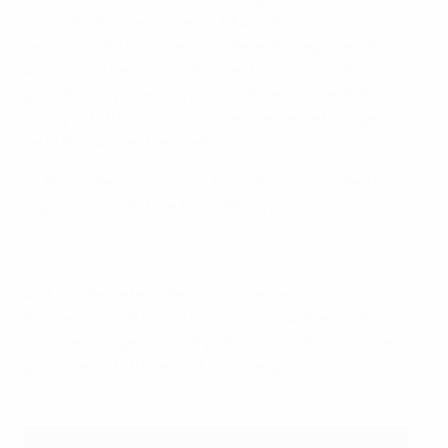
visita del Presidente de la UEFA, temas como el
desarrollo del fútbol en las diferentes regiones de
Armenia, la necesidad de un estadio nacional más
grande y los proyectos para el desarrollo del fútbol
base y el fútbol juvenil", comentó el secretario general
de la FFA, Armen Melikbekyan.
La FFA ha demostrado ser también una excelente
organizadora de fase final UEFA, ya que
acogió el
último Campeonato de Europa Sub-19 de la UEFA en su
capital, Ereván, en julio
.
Aleksander Čeferin declaró que esperaba que el
Europeo sub-19 dejará un legado en Armenia. "Es
necesario organizar competiciones como estas para
promover el fútbol en el futuro", explicó.