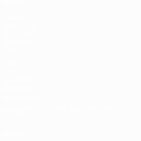
nacionales
Tienda de
Competiciones
Masculinas de
Clubes de la
UEFA
UEFA Men's
Club
Competitions
Memorabilia
ELEGIR IDIOMA
Español
English
Français
Deutsch
Русский
Español
Italiano
Português
SÍGANOS EN