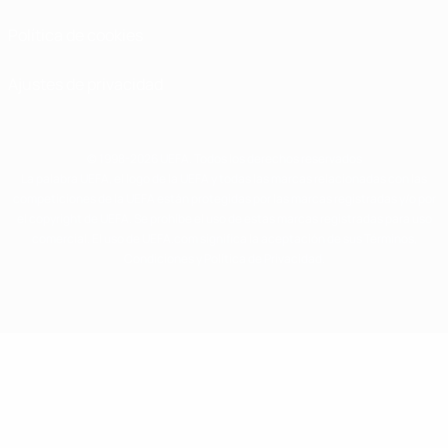
Política de cookies
Ajustes de privacidad
© 1998-2026 UEFA. Todos los derechos reservados
La palabra UEFA, el logo de la UEFA y todas las marcas relacionadas con las
competiciones de la UEFA están protegidas por las marcas registradas y/o por
el copyright de UEFA. Se prohíbe el uso de estas marcas registradas para uso
comercial. El uso de UEFA.com significa la aceptación de sus Términos,
Condiciones y Política de Privacidad.