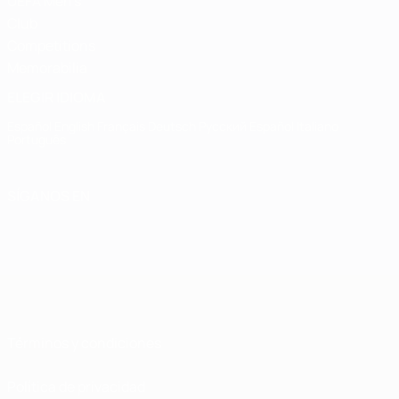
UEFA Men's
Club
Competitions
Memorabilia
ELEGIR IDIOMA
Español
English
Français
Deutsch
Русский
Español
Italiano
Português
SÍGANOS EN
Términos y condiciones
Política de privacidad