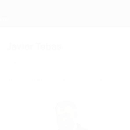
Saltar
al
contenido
principal
Home
Javier Tebas
jueves, 22 de abril de 2021
Comité Ejecutivo
Representante de European Leagues