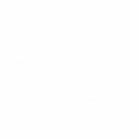
directiva del C.D. Badajoz S.A.D. y del C.D. Toledo S.A.D.,
antes de ser elegido vicepresidente de LaLiga en 2001.
Es presidente de LaLiga desde 2013, y ha sido reelegido
en dos ocasiones, en 2016 y de nuevo para un nuevo
mandato de cuatro años en 2019.
El mandato de Tebas como presidente de LaLiga ha
girado en torno a áreas fundamentales como la
introducción de un sistema de control financiero que
permita a los clubes reestructurar sus finanzas, y la
venta colectiva de derechos audiovisuales con el
objetivo de impulsar de forma equilibrada los ingresos
de los clubes. En abril de 2021, Tebas se convirtió en
representante de las European Leagues en el Comité
Ejecutivo de la UEFA.
© 1998-2026 UEFA. All rights reserved.
Última actualización: viernes, 23 de abril de 2021