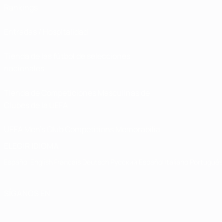
Rankings
Entradas / Hospitalidad
Tienda de las fútbol de selecciones
nacionales
Tienda de Competiciones Masculinas de
Clubes de la UEFA
UEFA Men's Club Competitions Memorabilia
ELEGIR IDIOMA
Español
English
Français
Deutsch
Русский
Español
Italiano
Portuguê
SÍGANOS EN