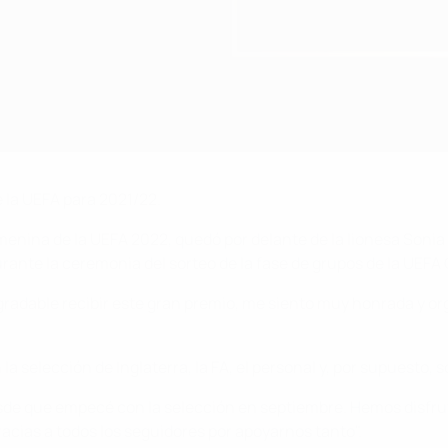
la UEFA para 2021/22.
Femenina de la UEFA 2022, quedó por delante de la lionesa Soni
durante la ceremonia del sorteo de la fase de grupos de la U
dable recibir este gran premio, me siento muy honrada y orgul
a selección de Inglaterra, la FA, el personal y, por supuesto, 
desde que empecé con la selección en septiembre. Hemos disf
acias a todos los seguidores por apoyarnos tanto".