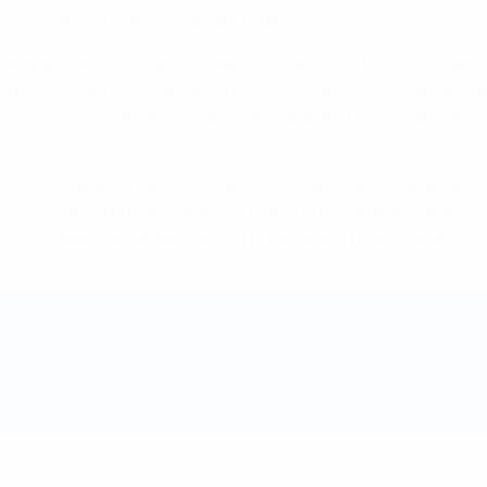
 olímpicas Canadá, Alemania y España.
ria ante casi 70.000 aficionados en Old Trafford. A continuaci
por 5-0 de Irlanda del Norte por enfermedad, volvió a participa
ia por 4-0 en las semifinales y se impusieron a Alemania por 2-
de forma fulgurante, con 22 goles, un nuevo récord, que llevó 
nvirtió en la primera seleccionadora en llevar a dos seleccion
erfecto, supervisando de nuevo una racha que puso el fútbol fe