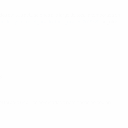
os por sus actuaciones a lo largo de toda la temporada en
r, del Lyon, fue el ganador inaugural en 2019/20
, seguido
22
y el tercero uno. Los nominados o nominadas no podían