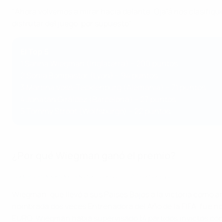
"Ahora volvemos a mirar hacia delante. Ojalá nos clasifiqu
disfrutar del juego, por supuesto".
El Top 5
1 Sarina Wiegman (Inglaterra) – 200 puntos
2 Sonia Bompastor (Lyon) – 94 puntos
3 Martina Voss-Tecklenburg (Alemania) – 71 puntos
4 Jonatan Giráldez (Barcelona) – 27 puntos
5 Tommy Stroot (Wolfsburgo) – 22 puntos
¿Por qué Wiegman ganó el premio?
Todos los goles de Inglaterra en la EURO Femenina
Wiegman, que llevó a sus Países Bajos a la victoria como a
nombrada dos veces Entrenadora del Año de la FIFA, fue nomb
EURO, Wiegman había supervisado 14 partidos invictos con 