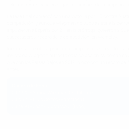
selecciones en casa en el que participaron las campeonas
La fase final comenzó con una victoria por 1-0 contra Aust
competición, y aunque Wiegman no pudo asistir a la derrota 
impusieron a España por 2-1 en la prórroga, golearon a Suec
espectadores, récord de la competición, en Wembley.
Inglaterra no sólo se proclamó campeona, sino que lo hizo 
invicto de Wiegman al frente de la selección. Wiegman se co
que con los Países Bajos en 2017, lo hizo con un récord p
antes.
Cuadro de honor
2021/22 – Sarina Wiegman (Inglaterra)
2020/21 – Lluís Cortés (Barcelona)
2019/20 – Jean-Luc Vasseur (Lyon)