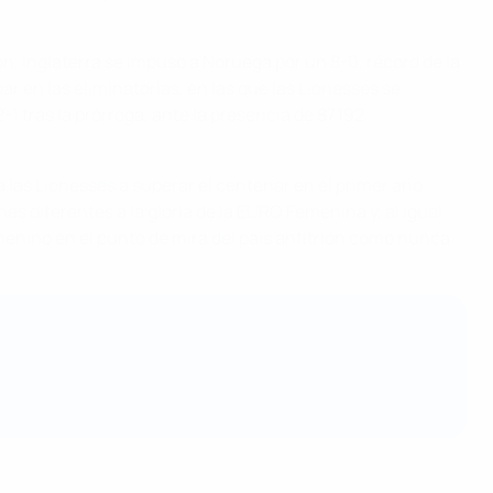
ón, Inglaterra se impuso a Noruega por un 8-0, récord de la
r en las eliminatorias, en las que las Lionesses se
1 tras la prórroga, ante la presencia de 87.192
a las Lionesses a superar el centenar en el primer año
es diferentes a la gloria de la EURO Femenina y, al igual
menino en el punto de mira del país anfitrión como nunca