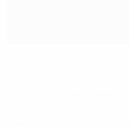
Sarina Wiegman is the 2021/22 UEFA Women's Coach of the Year
UEFA
Sarina Wiegman ha sido nombrada Entrenadora del Año de 
Wiegman, que llevó a Inglaterra a la victoria en la EURO 
la votación para ganar el premio. La decisión se anunció 
En un mensaje grabado en vídeo, Wiegman dijo: "Es muy agra
nominaciones y sus grandes logros con sus equipos".
"Este premio es realmente para todos los que participan en l
"Las cosas se han puesto en su sitio y han ido muy bien 
Nuestra afición también se ha portado muy bien, así que gr