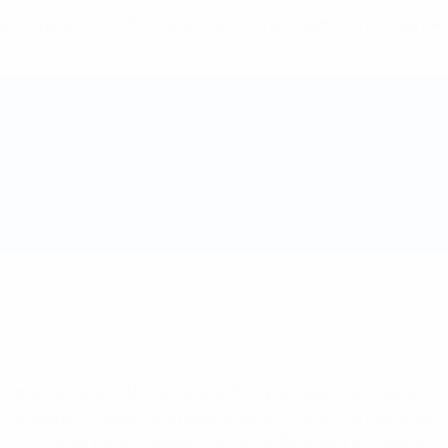
emos para el Mundial y el año que viene vayamos a la Copa del 
nfitrionas de la EURO Femenina 2017 y también a la final de la
rada por Inglaterra el pasado verano. Incluso antes de su inten
12 victorias y dos empates, marcando 84 goles y encajando sólo