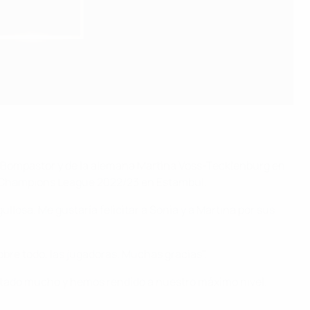
a Bompastor y de la alemana Martina Voss-
Tecklenburg
en
EFA Champions League 2022/23 en Estambul.
losa. Me gustaría felicitar a Sonia y a Martina por sus
sobre todo, las jugadoras. Muchas gracias".
rutado mucho y hemos rendido a nuestro máximo nivel.