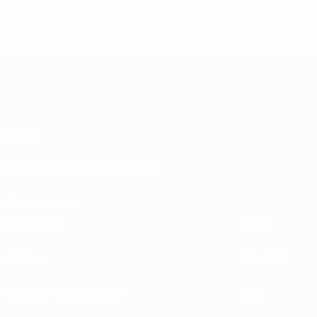
© 1998-2026 UEFA. All rights reserved.
Última actualización: viernes, 14 de oc
Sobre
Desarrollando competiciones
Sostenibilidad
DESCUBRE
MÁS
UEFA.tv
MyUEFA
Calendario de partidos
UC3