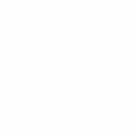
¿Qué es el premio a la Entrenadora del Año d
Para este premio, los entrenadores y las entrenadoras de 
todas las competiciones -tanto nacionales como internacio
por
Lluís Cortés, del Barcelona, en 2020/21
.
¿Cómo se nominaron a los entrenadores y e
El grupo de estudio técnico de la UEFA seleccionó una lista
Los tres primeros nominados fueron votados por un jurado
• Los entrenadores de los 16 clubes que participaron en 
• Los entrenadores de las 16 selecciones que jugaron en 
• Un grupo de periodistas seleccionados por la European 
Los miembros del jurado eligieron a sus tres mejores entr
votarse a sí mismos.