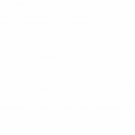
e la UEFA?
Europa, independientemente de su nacionalidad, fueron juzgad
nales-, ya sea a nivel de club o de selección.
Jean-Luc Vasseu
ntrenadoras?
 inicial de cinco entrenadores/as.
 compuesto por las siguientes personas:
la fase de grupos de la UEFA Women's Champions League 2021/
la EURO Femenina de la UEFA 2022
Sports Media (ESM)
enadores/as, el primero recibió cinco puntos, el segundo tres 