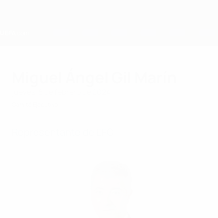
Saltar
al
contenido
principal
Home
Miguel Ángel Gil Marín
jueves, 8 de febrero de 2024
Comité Ejecutivo
Representante de EFC