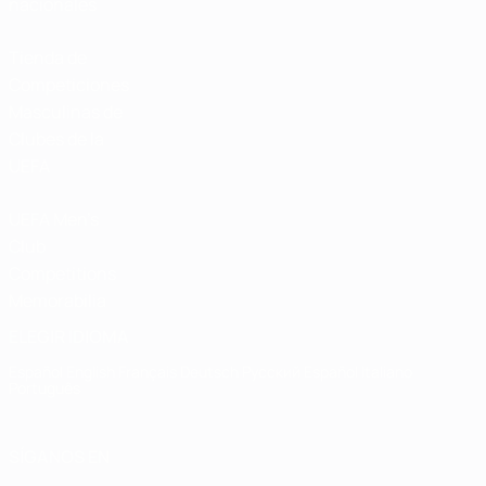
nacionales
Tienda de
Competiciones
Masculinas de
Clubes de la
UEFA
UEFA Men's
Club
Competitions
Memorabilia
ELEGIR IDIOMA
Español
English
Français
Deutsch
Русский
Español
Italiano
Português
SÍGANOS EN