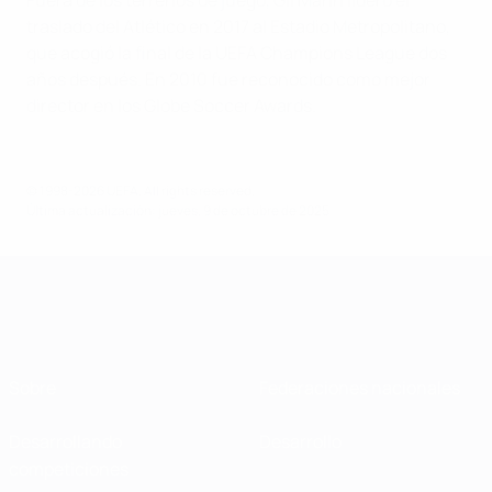
Fuera de los terrenos de juego, Gil Marín lideró el
traslado del Atlético en 2017 al Estadio Metropolitano,
que acogió la final de la UEFA Champions League dos
años después. En 2010 fue reconocido como mejor
director en los Globe Soccer Awards.
© 1998-2026 UEFA. All rights reserved.
Última actualización: jueves, 9 de octubre de 2025
Sobre
Federaciones nacionales
Desarrollando
Desarrollo
competiciones