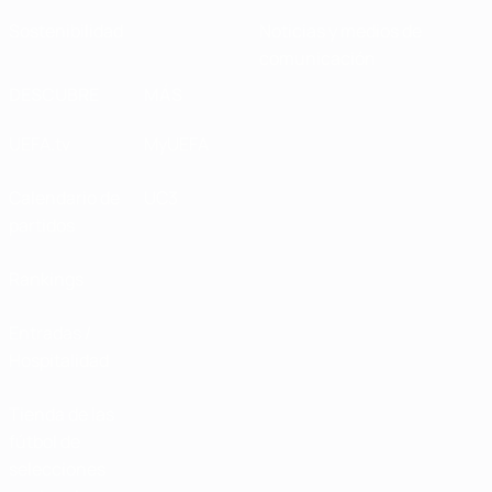
Sostenibilidad
Noticias y medios de
comunicación
DESCUBRE
MÁS
UEFA.tv
MyUEFA
Calendario de
UC3
partidos
Rankings
Entradas /
Hospitalidad
Tienda de las
fútbol de
selecciones