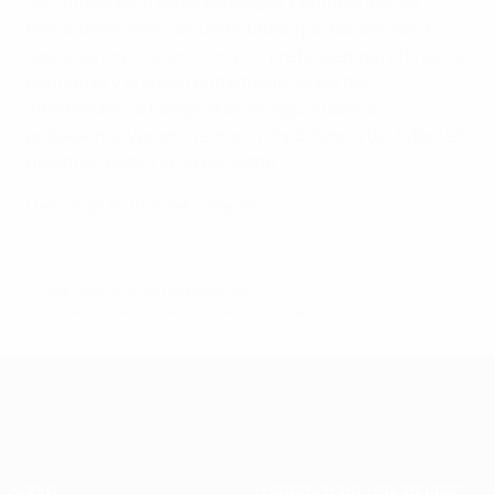
son vitales para estos esfuerzos, permitiéndonos
tomar decisiones documentadas que beneficien a
todos los implicados. Con ello, pretendemos reforzar la
confianza y el apoyo entre todas las partes
interesadas, al tiempo que salvaguardamos,
protegemos y promovemos la importancia del fútbol en
nuestras vidas y en la sociedad".
Descarga el informe completo
© 1998-2026 UEFA. All rights reserved.
Última actualización: jueves, 24 de octubre de 2024
Sobre
Federaciones nacionales