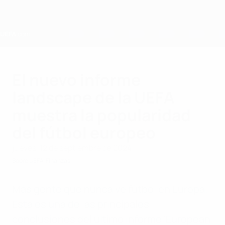
Saltar
al
contenido
principal
Home
El nuevo informe
landscape de la UEFA
muestra la popularidad
del fútbol europeo
jueves, 12 de septiembre de 2024
Sobre UEFA
Finanzas
Más gente que nunca ve fútbol en Europa.
Esta es una de las principales
conclusiones del último informe 'European