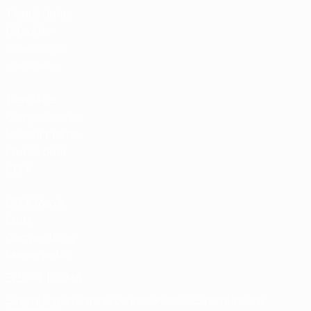
Tienda de las
fútbol de
selecciones
nacionales
Tienda de
Competiciones
Masculinas de
Clubes de la
UEFA
UEFA Men's
Club
Competitions
Memorabilia
ELEGIR IDIOMA
Español
English
Français
Deutsch
Русский
Español
Italiano
Português