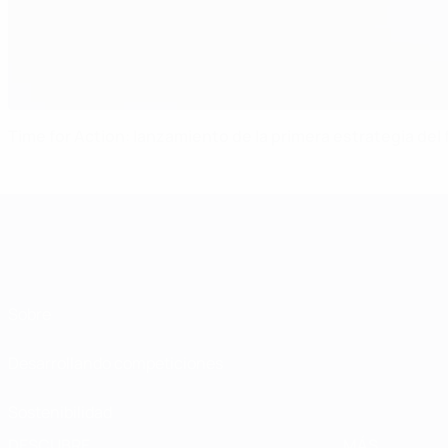
Time for Action: lanzamiento de la primera estrategia del
Sobre
Desarrollando competiciones
Sostenibilidad
DESCUBRE
MÁS