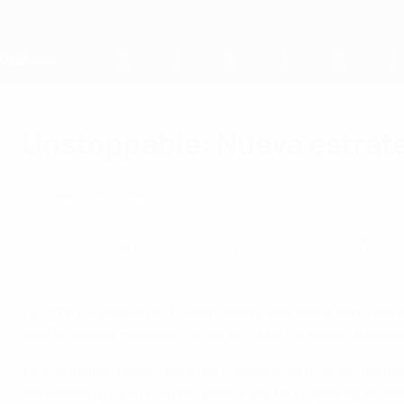
Saltar
al
contenido
principal
Home
Unstoppable: Nueva estrateg
miércoles, 30 de octubre de 2024
Comunicados para medios
Se destinarán 1.000 millones de euros al fútb
Unstoppable: nueva estrategia de la UEFA centrada en el futuro d
La UEFA ha lanzado su nueva y ambiciosa visión estratégica
practicado por mujeres y niñas en todos los países europ
'Unstoppable', desarrollado en colaboración con las partes 
sostenible para la próxima generación de jugadoras, entrena