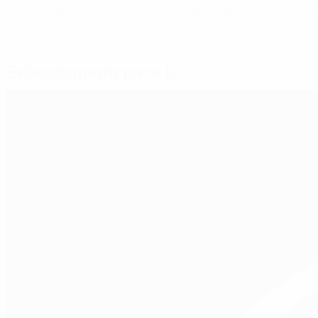
© 1998-2026 UEFA. All rights reserved.
Última actualización: miércoles, 30 de
Seleccionado para ti