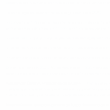
deseo de aprovechar el éxito de su plan anterior lanzado e
La estrategia establece metas a largo plazo para 2030:
• Convertir el fútbol en el deporte de equipo más practicad
entrenadoras y árbitras, junto con oportunidades para el f
• Hacer de Europa la cuna de las mejores estrellas del fút
• Hacer del fútbol el deporte femenino más sostenible e i
• Garantizar que el fútbol femenino se reconozca por sus 
Durante el periodo 2024-30, se destinarán 1.000 millones d
selecciones absolutas y juveniles, competiciones de clubes
Aleksander Čeferin, Presidente de la UEFA:
"'Unstoppable' 
medida que nos adentramos en esta emocionante nueva era
fuerte como siempre. Nuestra misión es sencilla: ayudar a
Nadine Kessler, directora general de fútbol femenino de la