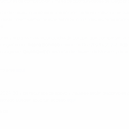
ructuras de competición y miles de oportunidades de juego p
rte de masas, que atrae a una afición cada vez más numerosa y
derar colectivamente este deporte, con todas las federaciones
'".
ras y árbitras más reconocidas de Europa, que comparten la amb
 Inglaterra),
Aitana Bonmati
(Balón de Oro 2023 y 2024),
Ada
ón inglesa),
Giulia Gwinn
(estrella del Bayern de Múnich y de l
ontrarse
aquí
.
 2024-30 y los recursos de apoyo y visuales están disponibles
istrado pueden solicitar acceso
aquí
.
a.ch
.