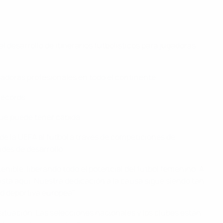
 desarrollo de itinerarios futbolísticos para jugadoras,
ugadoras profesionales en todo el continente
récords
que puede tener cabida
de la UEFA al fútbol a través de competiciones de
des de desarrollo.
enible, liberando todo el potencial del fútbol femenino. A
ta aquí. Nuestra dedicación a la causa sigue siendo tan
d deportiva europea".
ituación. Las selecciones nacionales y los clubes están