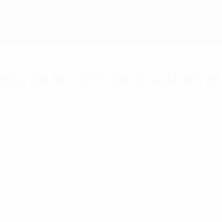
ia de la UEFA centrada en el
ol femenino hasta 2030.
el fútbol femenino 2024-30
, '
Unstoppable
', para continuar con el increíble crecimiento 
eos y aumentando el número de ligas totalmente profesionales.
interesadas del fútbol en toda Europa, establece las prioridad
doras, árbitros, voluntarios y aficionados. El documento, lanz