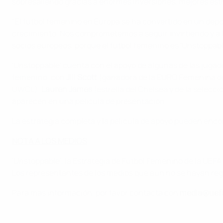
sobresaliendo gracias a enormes inversiones, mejores est
"El fútbol femenino en Europa se ha convertido en un depo
crecimiento. Nos comprometemos a seguir invirtiendo y a li
socios europeos, porque el fútbol femenino es 'Unstoppable
'Unstoppable' cuenta con el apoyo de algunas de las jugado
femenino, con
Jill Scott
(ganadora de la EURO Femenina de
UWCL),
Lauren James
(estrella del Chelsea y de la selecci
aparecen en una película de presentación.
La estrategia completa y la película de apoyo pueden enc
NOTA A LOS MEDIOS
'Unstoppable', la Estrategia de Fútbol Femenino de la UEFA
Los representantes de los medios que aún no se hayan reg
Para más información, por favor contacta con
media@uef