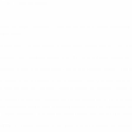
n 2019,
'Time for Action'
.
o por mujeres y niñas en todos los países europeos, mediante el
útbol base
bol mundial, con seis ligas totalmente profesionales y 5.000 j
nvertible, con competiciones de la UEFA que superen todos los 
valores únicos y su comunidad, en la que todo el mundo cree 
e euros de los ingresos de las competiciones y de la inversión 
, distribuciones a clubes y federaciones nacionales y activida
es nuestra hoja de ruta para sentar las bases de un futuro sost
, debemos seguir con la misma pasión que nos ha llevado has
l fútbol femenino a ocupar un lugar destacado en la comunida
 UEFA:
"El fútbol femenino europeo nunca ha estado en mejor s