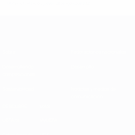
Última actualización: jueves, 28 de agosto de 2025
Sobre
Federaciones nacionales
Desarrollando
Desarrollo
competiciones
Sostenibilidad
Noticias y medios de
comunicación
DESCUBRE
MÁS
UEFA.tv
MyUEFA
Calendario de
UC3