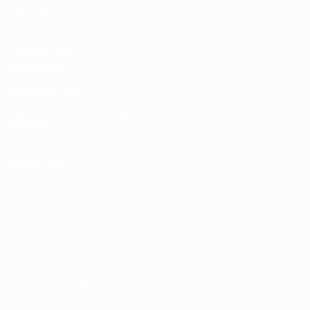
UEFA Men's
Club
Competitions
Memorabilia
ELEGIR IDIOMA
Español
English
Français
Deutsch
Русский
Español
Italiano
Português
SÍGANOS EN
Términos y condiciones