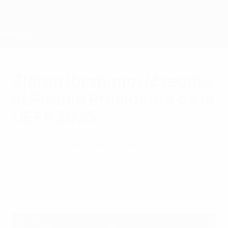
Saltar
al
contenido
principal
Home
Zlatan Ibrahimović recibe
el Premio Presidente de la
UEFA 2025
jueves, 28 de agosto de 2025
Comunicados para medios
Sobre UEFA
Presidente
El premio reconoce los logros ejemplares
dentro y fuera del campo.