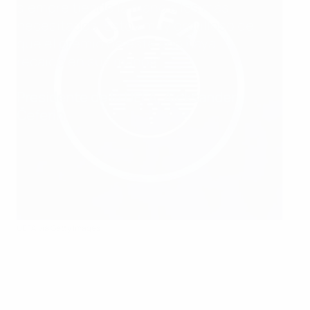
siempre tiende la mano a los más
necesitados. Estoy muy orgulloso de
que el premio de este año haya
recaído en sus manos".
Presidente de la UEFA, Aleksander
Čeferin
.
UEFA via Getty Images