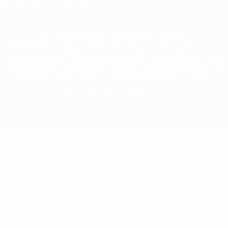
© 1998-2026 UEFA. Todos los derechos reservados
La palabra UEFA, el logo de la UEFA y todas las marcas relacionadas con las
competiciones de la UEFA están protegidas por las marcas registradas y/o por
el copyright de UEFA. Se prohíbe el uso de estas marcas registradas para uso
comercial. El uso de UEFA.com significa la aceptación de sus Términos,
Condiciones y Política de Privacidad.