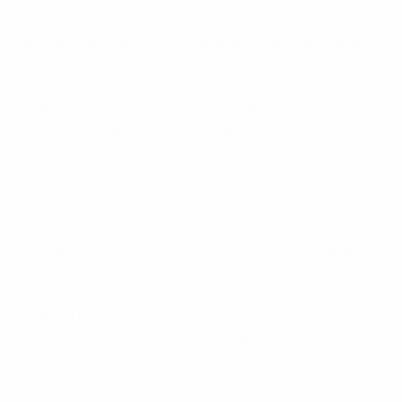
visión más amplia: aumentar la participación y
promover la salud y el bienestar a través de formatos
de fútbol accesibles. Al reconocer el 'walking football'
como un pilar fundamental para el desarrollo del fútbol
base y del fútbol para adultos, ayudamos a las
federaciones nacionales a responder al cambio
demográfico, a las iniciativas para un envejecimiento
saludable y a la creciente demanda de deporte
inclusivo.
La UEFA Walking Football EURO Cup 2026 ofrece a
ocho federaciones nacionales —Croacia, Chequia,
Alemania, Grecia, Italia, Portugal, Escocia y España— la
oportunidad de presentar sus programas en el ámbito
europeo, intercambiar buenas prácticas y consolidar el
'walking football' como un formato sostenible y
reconocible dentro del ecosistema futbolístico.
Para apoyar este crecimiento, hemos desarrollado la
UEFA Walking Football Toolkit
, un recurso práctico