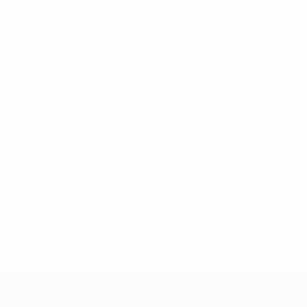
herramientas específicas, reconocemos el
potencial de este formato para fomentar la
actividad física, el bienestar mental y las
relaciones sociales, al tiempo que ayudamos a las
federaciones afiliadas a ampliar la participación
entre todas las generaciones mediante
actividades periódicas y futuros torneos.
Ver la estrategia (en inglés)
© 1998-2026 UEFA. All rights reserved.
Última actualización: martes, 16 de junio de 2026