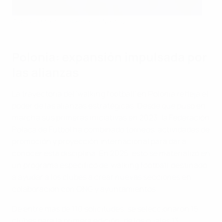
A walking football session in Norway
Polonia: expansión impulsada por
las alianzas
La trayectoria del 'walking football' en Polonia refleja el
poder de las alianzas estratégicas. Desde que puso en
marcha sus primeras iniciativas en 2023, la Federación
Polaca de Fútbol ha combinado torneos, actividades de
promoción y proyección internacional para dar a
conocer esta disciplina. En 2025, esto se materializó en
un programa específico de 'walking football' destinado
a ayudar a los clubes a crear nuevas secciones en
colaboración con ONG y ayuntamientos.
De entre más de 110 solicitudes, se seleccionaron 15
clubes para la primera edición, de los cuales 13