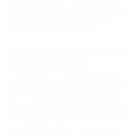
entrenadores y colaboraciones que posicionan el
fútbol como una herramienta para la salud pública y el
bienestar. El resultado es un modelo escalable y
sostenible que ofrece valiosas lecciones para
federaciones de todos los tamaños.
Letonia: impulsar el desarrollo a
través de los festivales
Letonia es una nación emergente en el ámbito del
'walking football', donde se está generando un impulso
inicial gracias a los festivales y al entusiasmo de las
bases. El país organizó su primer festival de fútbol a
'walking football' el año pasado, en el que participaron
equipos de Letonia, Lituania y Estonia, lo que supuso
un hito para la región báltica.
El programa sigue creciendo, con nuevos festivales