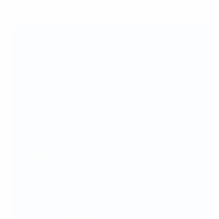
puede prosperar como parte de un modelo de
participación integral.
Cómo encaja el 'walking football' en la
estrategia general de sostenibilidad de la UEFA
El 'walking football' refleja nuestra visión del papel
más amplio que desempeña este deporte en la
sociedad: no solo como competición, sino como
herramienta para llevar una vida más saludable,
longeva y conectada. En nuestra estrategia de
sostenibilidad 'Strength Through Unity',
recientemente actualizada, se enmarca dentro de
la política de Salud y Bienestar como una forma
sencilla e inclusiva de mantener a las personas
mayores activas, comprometidas y formando
parte de la comunidad futbolística.
Al seguir promoviendo las oportunidades que
ofrece el 'walking football' y su conjunto de