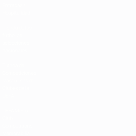
Entradas /
Hospitalidad
Tienda de las
fútbol de
selecciones
nacionales
Tienda de
Competiciones
Masculinas de
Clubes de la
UEFA
UEFA Men's
Club
Competitions
Memorabilia