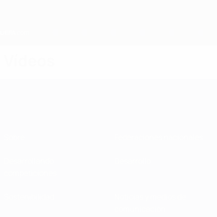
Saltar
al
contenido
principal
Home
Vídeos
Sobre
Federaciones nacionales
Desarrollando
Desarrollo
competiciones
Sostenibilidad
Noticias y medios de
comunicación