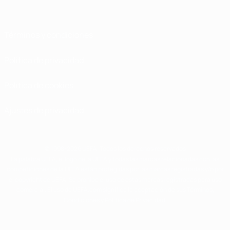
Términos y condiciones
Política de privacidad
Política de cookies
Ajustes de privacidad
© 1998-2026 UEFA. Todos los derechos reservados
La palabra UEFA, el logo de la UEFA y todas las marcas relacionadas con las
competiciones de la UEFA están protegidas por las marcas registradas y/o por
el copyright de UEFA. Se prohíbe el uso de estas marcas registradas para uso
comercial. El uso de UEFA.com significa la aceptación de sus Términos,
Condiciones y Política de Privacidad.