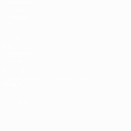
Competiciones
Masculinas de
Clubes de la
UEFA
UEFA Men's
Club
Competitions
Memorabilia
ELEGIR IDIOMA
Español
English
Français
Deutsch
Русский
Español
Italiano
Português
SÍGANOS EN