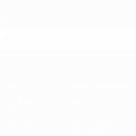
Saltar
al
contenido
principal
Home
Vídeos
Sobre
Federaciones nacionales
Desarrollando
Desarrollo
competiciones
Sostenibilidad
Noticias y medios de
comunicación