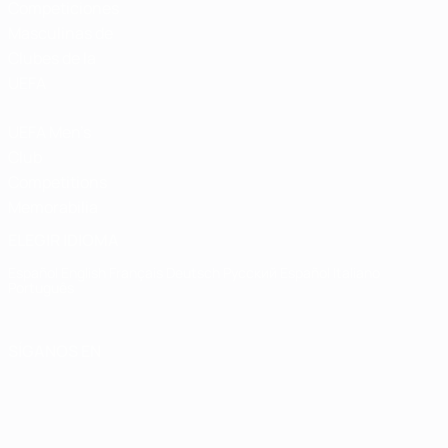
Competiciones
Masculinas de
Clubes de la
UEFA
UEFA Men's
Club
Competitions
Memorabilia
ELEGIR IDIOMA
Español
English
Français
Deutsch
Русский
Español
Italiano
Português
SÍGANOS EN