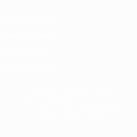
Términos y condiciones
Política de privacidad
Política de cookies
Ajustes de privacidad
© 1998-2026 UEFA. Todos los derechos reservados
La palabra UEFA, el logo de la UEFA y todas las marcas relacionadas con las
competiciones de la UEFA están protegidas por las marcas registradas y/o por
el copyright de UEFA. Se prohíbe el uso de estas marcas registradas para uso
comercial. El uso de UEFA.com significa la aceptación de sus Términos,
Condiciones y Política de Privacidad.