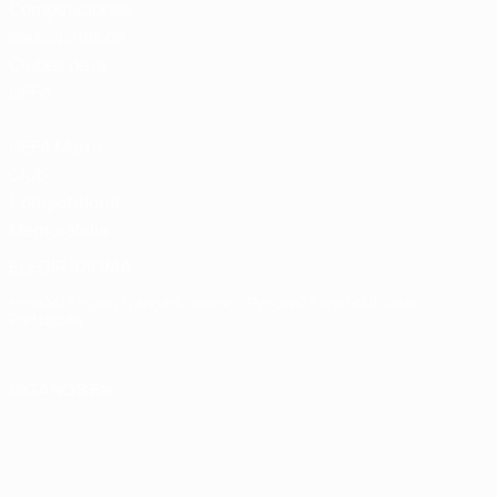
Competiciones
Masculinas de
Clubes de la
UEFA
UEFA Men's
Club
Competitions
Memorabilia
ELEGIR IDIOMA
Español
English
Français
Deutsch
Русский
Español
Italiano
Português
SÍGANOS EN