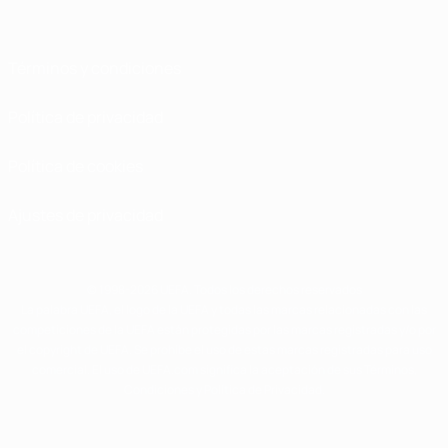
Términos y condiciones
Política de privacidad
Política de cookies
Ajustes de privacidad
© 1998-2026 UEFA. Todos los derechos reservados
La palabra UEFA, el logo de la UEFA y todas las marcas relacionadas con las
competiciones de la UEFA están protegidas por las marcas registradas y/o por
el copyright de UEFA. Se prohíbe el uso de estas marcas registradas para uso
comercial. El uso de UEFA.com significa la aceptación de sus Términos,
Condiciones y Política de Privacidad.