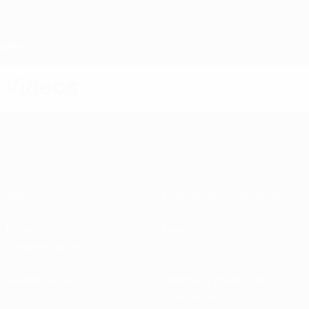
Saltar
al
contenido
principal
Home
Vídeos
Sobre
Federaciones nacionales
Desarrollando
Desarrollo
competiciones
Sostenibilidad
Noticias y medios de
comunicación