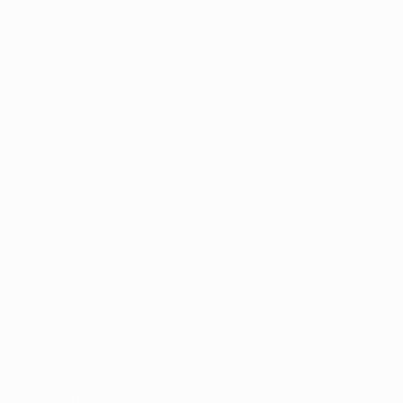
© 1998-2026 UEFA. Todos los derechos reservados
eticiones de la UEFA están protegidas por las marcas registradas y/o por el copyri