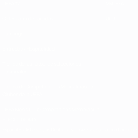
UEFA.tv
MyUEFA
Calendario de partidos
UC3
Rankings
Entradas / Hospitalidad
Tienda de las fútbol de selecciones
nacionales
Tienda de Competiciones Masculinas de
Clubes de la UEFA
UEFA Men's Club Competitions Memorabilia
ELEGIR IDIOMA
Español
English
Français
Deutsch
Русский
Español
Italiano
Portuguê