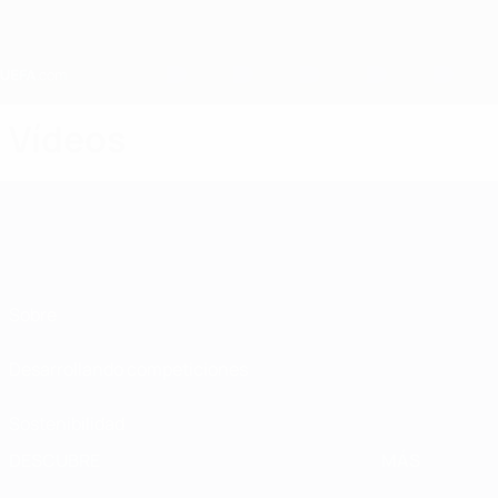
Saltar
al
contenido
principal
Home
Vídeos
Sobre
Desarrollando competiciones
Sostenibilidad
DESCUBRE
MÁS