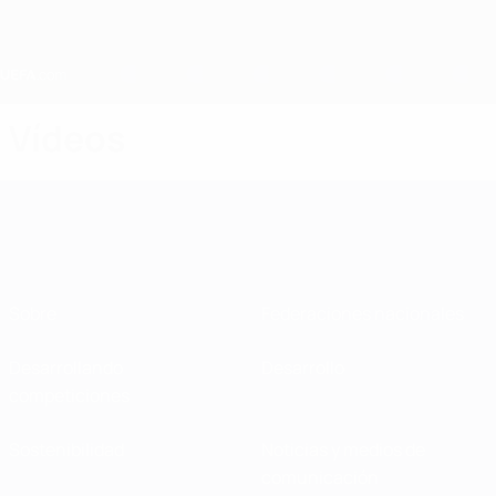
Saltar
al
contenido
principal
Home
Vídeos
Sobre
Federaciones nacionales
Desarrollando
Desarrollo
competiciones
Sostenibilidad
Noticias y medios de
comunicación