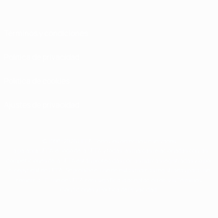
Términos y condiciones
Política de privacidad
Política de cookies
Ajustes de privacidad
© 1998-2026 UEFA. Todos los derechos reservados
La palabra UEFA, el logo de la UEFA y todas las marcas relacionadas con las
competiciones de la UEFA están protegidas por las marcas registradas y/o por
el copyright de UEFA. Se prohíbe el uso de estas marcas registradas para uso
comercial. El uso de UEFA.com significa la aceptación de sus Términos,
Condiciones y Política de Privacidad.