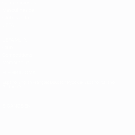
Competiciones
Masculinas de
Clubes de la
UEFA
UEFA Men's
Club
Competitions
Memorabilia
ELEGIR IDIOMA
Español
English
Français
Deutsch
Русский
Español
Italiano
Português
SÍGANOS EN