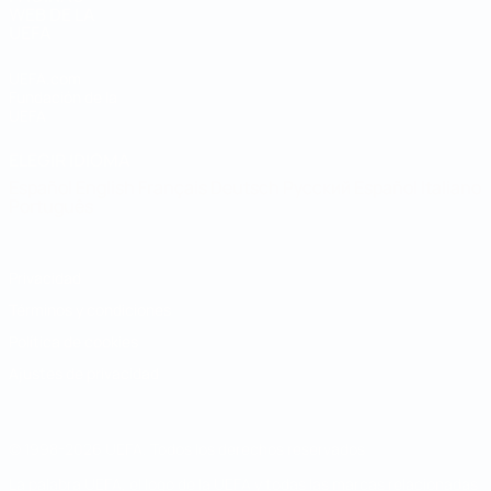
WEB DE LA
UEFA
UEFA.com
Fundación de la
UEFA
ELEGIR IDIOMA
Español
English
Français
Deutsch
Русский
Español
Italiano
Português
Privacidad
Términos y condiciones
Política de cookies
Ajustes de privacidad
© 1998-2026 UEFA. Todos los derechos reservados
La palabra UEFA, el logo de la UEFA y todas las marcas relacionadas