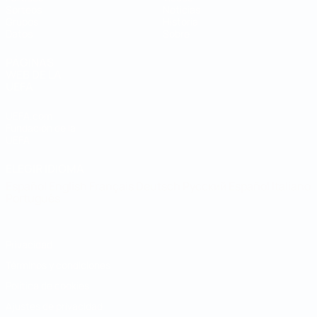
Sorteos
Noticias
Grupos
Historia
Datos
Sobre
PÁGINAS
WEB DE LA
UEFA
UEFA.com
Fundación de la
UEFA
ELEGIR IDIOMA
Español
English
Français
Deutsch
Русский
Español
Italiano
Português
Privacidad
Términos y condiciones
Política de cookies
Ajustes de privacidad