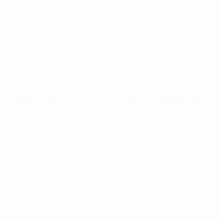
Sorteos
Grupos
Datos
PÁGINAS WEB DE LA UEFA
UEFA.com
Fundación de la UEFA
ELEGIR IDIOMA
Español
English
Français
Deutsch
Русский
Español
Italiano
Privacidad
Términos y condiciones
Política de cookies
Ajustes de privacidad
© 1998-2026 UEFA. Todos los derechos reservados