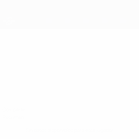
Saltar
al
contenido
principal
Copa de las Regiones
MICHAL
Michal Hudák Datos
HUDÁK
West Slovakia
Comparar
Resumen
Sin datos disponibles para este jugador