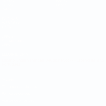
Sorteos
Noticias
Grupos
Historia
Datos
Sobre
PÁGINAS
WEB DE LA
UEFA
UEFA.com
Fundación de la
UEFA
ELEGIR IDIOMA
Español
English
Français
Deutsch
Русский
Español
Italiano
Português
Privacidad
Términos y condiciones
Política de cookies
Ajustes de privacidad