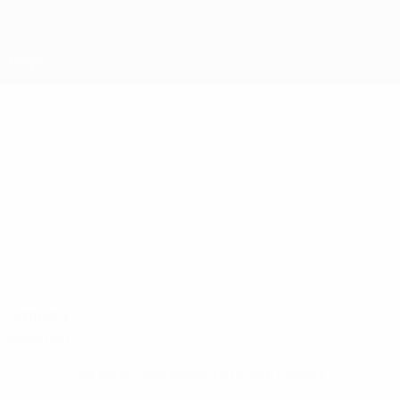
Saltar
al
contenido
principal
Copa de las Regiones
HASAN
Hasan Güneş Datos
GÜNEŞ
Istanbul
Comparar
Resumen
Sin datos disponibles para este jugador