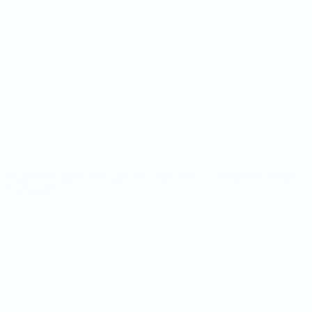
Sorteos
Noticias
Grupos
Historia
Datos
Sobre
PÁGINAS
WEB DE LA
UEFA
UEFA.com
Fundación de la
UEFA
ELEGIR IDIOMA
Español
English
Français
Deutsch
Русский
Español
Italiano
Português
Privacidad
Términos y condiciones
Política de cookies
Ajustes de privacidad