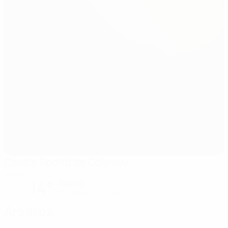
Centre Sportif de Colovray
Nyon
14°
Nublado
El campo está excelente
Árbitros