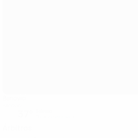
Banovici
Banovici
37°
Soleado
El campo está seco
Árbitros