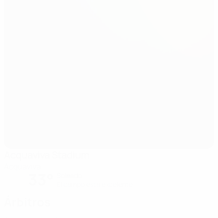
Acquaviva Stadium
Acquaviva
33°
Soleado
El campo está excelente
Árbitros