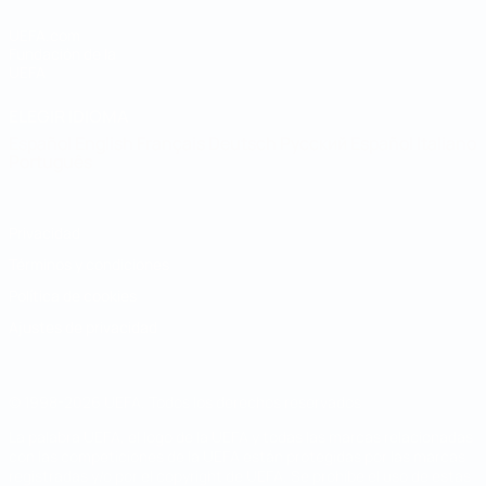
UEFA.com
Fundación de la
UEFA
ELEGIR IDIOMA
Español
English
Français
Deutsch
Русский
Español
Italiano
Português
Privacidad
Términos y condiciones
Política de cookies
Ajustes de privacidad
© 1998-2026 UEFA. Todos los derechos reservados
La palabra UEFA, el logo de la UEFA y todas las marcas relacionadas
con las competiciones de la UEFA están protegidas por las marcas
registradas y/o por el copyright de UEFA. Se prohíbe el uso de estas