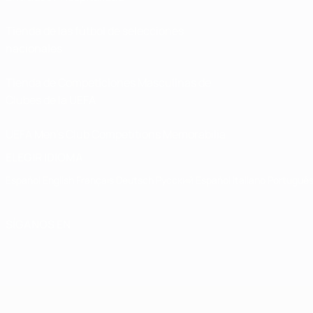
Tienda de las fútbol de selecciones
nacionales
Tienda de Competiciones Masculinas de
Clubes de la UEFA
UEFA Men's Club Competitions Memorabilia
ELEGIR IDIOMA
Español
English
Français
Deutsch
Русский
Español
Italiano
Portuguê
SÍGANOS EN