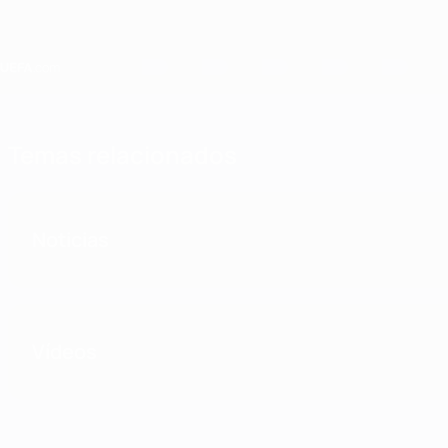
Saltar
al
contenido
principal
Home
Temas relacionados
Noticias
Vídeos