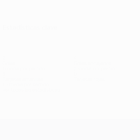
Ver todos
Estadísticas clave
2
4
Goles
Goles encajados
1 media por partido
2 media por partido
3
0
Tarjetas amarillas
Tarjetas rojas
1,5 media por partido
Ver todas las estadísticas
Plantilla
Abi
Correia
Crame
Diogo
Dj
Centrocampista
Centrocampista
Centrocampista
De
Pimentel
Centrocampista
UEFA Champions League