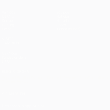
Partidos
Equipos
UEFA.tv
Noticias
Sorteos
Historia
Gaming
Sobre
Datos
Tienda (clubes)
VISITE
TAMBIÉN
UEFA.com
Fundación de la
UEFA
ELEGIR IDIOMA
Español
English
Français
Deutsch
Русский
Español
Italiano
Português
العربية
SÍGANOS EN
Descarga la app oficial