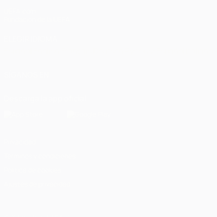
UEFA.com
Fundación de la UEFA
ELEGIR IDIOMA
Español
English
Français
Deutsch
Русский
Español
Italiano
SÍGANOS EN
Descarga la app oficial
Privacidad
Términos y condiciones
Política de cookies
Ajustes de privacidad