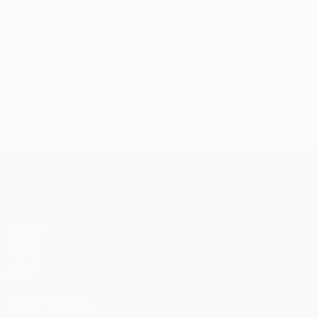
UEFA Champions League
Partidos
UEFA.tv
Sorteos
Gaming
Datos
VISITE TAMBIÉN