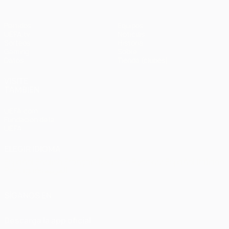
Partidos
Equipos
UEFA.tv
Noticias
Sorteos
Historia
Gaming
Sobre
Datos
Tienda (clubes)
VISITE
TAMBIÉN
UEFA.com
Fundación de la
UEFA
ELEGIR IDIOMA
Español
English
Français
Deutsch
Русский
Español
Italiano
Português
العربية
SÍGANOS EN
Descarga la app oficial