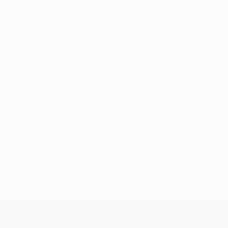
Ver todos
Estadísticas clave
3
4
Goles
Goles encajados
1,5 media por partido
2 media por partido
9
1
Tarjetas amarillas
Tarjetas rojas
4,5 media por partido
0,5 media por partido
Ver todas las estadísticas
Plantilla
Abner
Ankrah
Aouani
Badamosi
Caio Ferreira
Defensa
Centrocampista
Centrocampista
Delantero
Centrocampist
UEFA Champions League