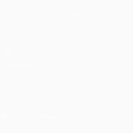
Sorteos
Historia
Gaming
Sobre
Datos
Tienda (clubes)
VISITE
TAMBIÉN
UEFA.com
Fundación de la
UEFA
ELEGIR IDIOMA
Español
English
Français
Deutsch
Русский
Español
Italiano
Português
العربية
SÍGANOS EN
Descarga la app oficial