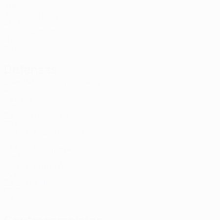
ARM
24
-
-
Grigoryan *
66
ARM
17
-
-
Bravim
98
ITA
28
5
6
Defensas
Edad
PAR
G
Hugo Oliveira
2
POR
24
5
1
Bueno
3
ARM
29
5
-
Luis Felipe
5
BRA
25
3
-
Bruno Pereira
14
POR
28
1
-
E. Grigoryan
16
ARM
27
4
-
Bruno Wilson
43
POR
29
5
-
Malis
47
GRE
29
3
-
Centrocampistas