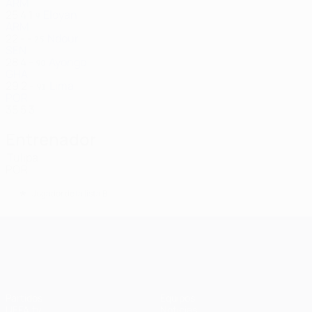
ARM
25
4
1
Eloyan
9
ARM
22
-
-
Ndour
25
SEN
28
4
-
Ayongo
90
GHA
29
2
-
Lima
91
POR
35
5
3
Entrenador
Tulipa
POR
*
Jugador de la lista B
UEFA Champions League
Partidos
Equipos
UEFA.tv
Noticias