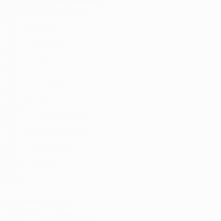
Edad
PAR
G
Ayvazyan
6
ARM
21
2
-
Balanta
8
COL
29
-
-
Banjaqui
11
POR
27
5
1
Carlier
17
FRA
29
3
-
Muradyan
19
ARM
33
5
-
Tera
20
KEN
29
4
-
Khudaverdyan *
22
ARM
20
-
-
Bernardo Dias
70
POR
29
-
-
Serobyan
77
ARM
23
5
1
França
95
BRA
31
5
2
Delanteros
Edad
PAR
G
Shaghoyan
7