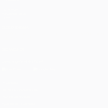
UEFA.com
Fundación de la
UEFA
ELEGIR IDIOMA
Español
English
Français
Deutsch
Русский
Español
Italiano
Português
العربية
SÍGANOS EN
Descarga la app oficial
Privacidad
Términos y condiciones
Política de cookies
Ajustes de privacidad