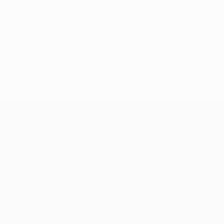
UEFA Champions League
Partidos
Equipos
UEFA.tv
Noticias
Sorteos
Historia
Gaming
Sobre
Datos
Tienda (clubes)
VISITE
TAMBIÉN