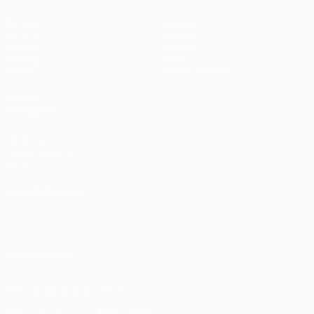
Partidos
Equipos
UEFA.tv
Noticias
Sorteos
Historia
Gaming
Sobre
Datos
Tienda (clubes)
VISITE
TAMBIÉN
UEFA.com
Fundación de la
UEFA
ELEGIR IDIOMA
Español
English
Français
Deutsch
Русский
Español
Italiano
Português
العربية
SÍGANOS EN
Descarga la app oficial