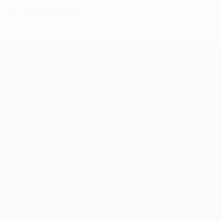
Amonestaciones
UEFA Champions League
Partidos
Equipos
UEFA.tv
Noticias
Sorteos
Historia
Gaming
Sobre
Datos
Tienda (clubes)
VISITE
TAMBIÉN
UEFA.com
Fundación de la
UEFA
ELEGIR IDIOMA