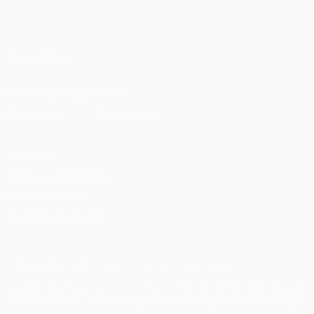
Español
English
Français
Deutsch
Русский
Español
Italiano
Português
العربية
SÍGANOS EN
Descarga la app oficial
Privacidad
Términos y condiciones
Política de cookies
Ajustes de privacidad
© 1998-2026 UEFA. Todos los derechos reservados
La palabra UEFA, el logo de la UEFA y todas las marcas relacionadas
con las competiciones de la UEFA están protegidas por las marcas
registradas y/o por el copyright de UEFA. Se prohíbe el uso de estas