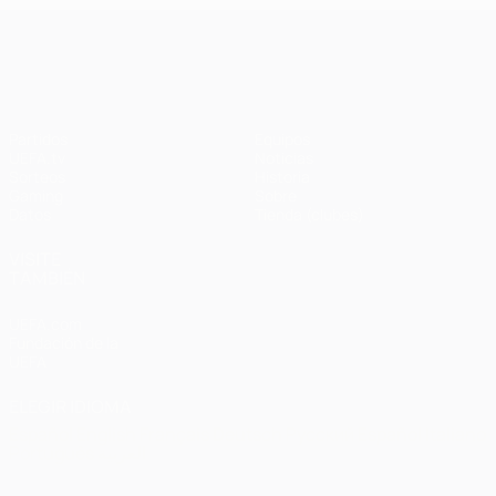
UEFA Champions League
Partidos
Equipos
UEFA.tv
Noticias
Sorteos
Historia
Gaming
Sobre
Datos
Tienda (clubes)
VISITE
TAMBIÉN
UEFA.com
Fundación de la
UEFA
ELEGIR IDIOMA
Español
English
Français
Deutsch
Русский
Español
Italiano
Português
العربية