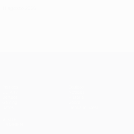
11 agosto 2026
UEFA Champions League
Partidos
Equipos
UEFA.tv
Noticias
Sorteos
Historia
Gaming
Sobre
Datos
Tienda (clubes)
VISITE
TAMBIÉN