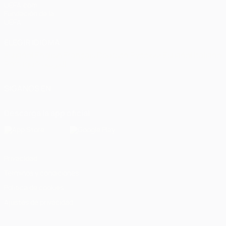
UEFA.com
Fundación de la
UEFA
ELEGIR IDIOMA
Español
English
Français
Deutsch
Русский
Español
Italiano
Português
العربية
SÍGANOS EN
Descarga la app oficial
Privacidad
Términos y condiciones
Política de cookies
Ajustes de privacidad