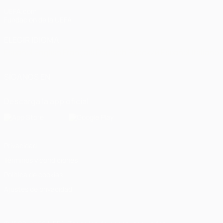
UEFA.com
Fundación de la UEFA
ELEGIR IDIOMA
Español
English
Français
Deutsch
Русский
Español
Italiano
SÍGANOS EN
Descarga la app oficial
Privacidad
Términos y condiciones
Política de cookies
Ajustes de privacidad