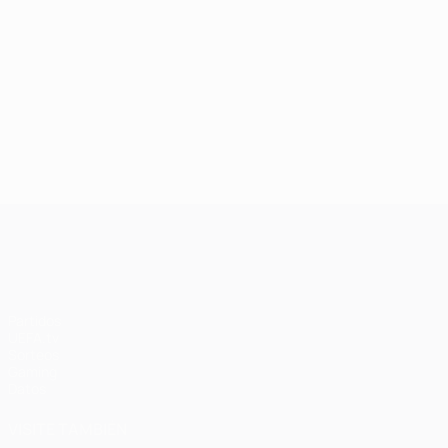
UEFA Champions League
Partidos
UEFA.tv
Sorteos
Gaming
Datos
VISITE TAMBIÉN