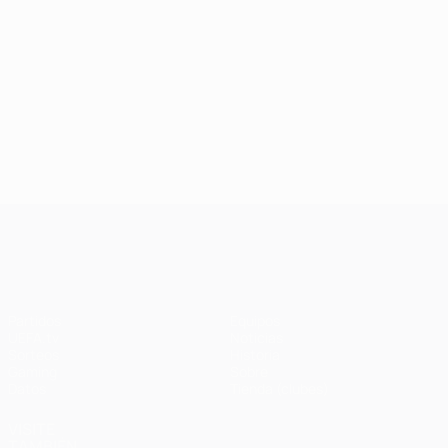
UEFA Champions League
Partidos
Equipos
UEFA.tv
Noticias
Sorteos
Historia
Gaming
Sobre
Datos
Tienda (clubes)
VISITE
TAMBIÉN