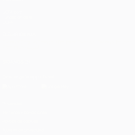
UEFA.com
Fundación de la
UEFA
ELEGIR IDIOMA
Español
English
Français
Deutsch
Русский
Español
Italiano
Português
العربية
SÍGANOS EN
Descarga la app oficial
Privacidad
Términos y condiciones
Política de cookies
Ajustes de privacidad