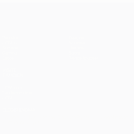
UEFA Champions League
Partidos
Equipos
UEFA.tv
Noticias
Sorteos
Historia
Gaming
Sobre
Datos
Tienda (clubes)
VISITE
TAMBIÉN
UEFA.com
Fundación de la
UEFA
ELEGIR IDIOMA
Español
English
Français
Deutsch
Русский
Español
Italiano
Português
العربية