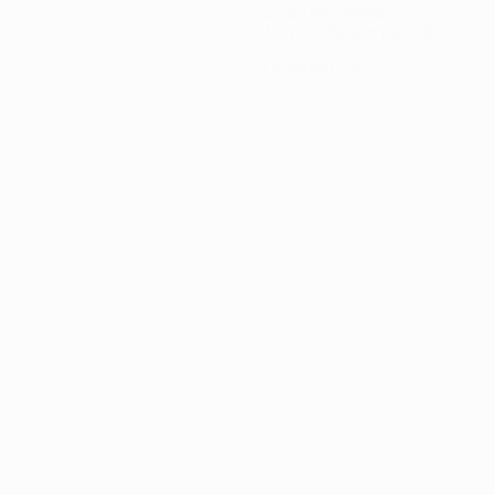
Goles encajados
2,34 media por partido
0
Tarjetas rojas