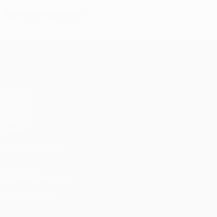
Amonestaciones
UEFA Champions League
Partidos
UEFA.tv
Sorteos
Gaming
Datos
VISITE TAMBIÉN
UEFA.com
Fundación de la UEFA
ELEGIR IDIOMA
Español
English
Français
Deutsch
Русский
Español
Italiano