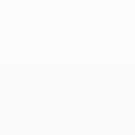
UEFA Champions League
Partidos
UEFA.tv
Sorteos
Gaming
Datos
VISITE TAMBIÉN