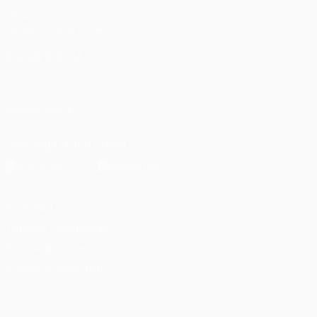
UEFA.com
Fundación de la UEFA
ELEGIR IDIOMA
Español
English
Français
Deutsch
Русский
Español
Italiano
SÍGANOS EN
Descarga la app oficial
Privacidad
Términos y condiciones
Política de cookies
Ajustes de privacidad