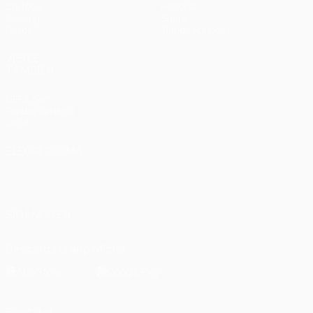
Sorteos
Historia
Gaming
Sobre
Datos
Tienda (clubes)
VISITE
TAMBIÉN
UEFA.com
Fundación de la
UEFA
ELEGIR IDIOMA
Español
English
Français
Deutsch
Русский
Español
Italiano
Português
العربية
SÍGANOS EN
Descarga la app oficial
Privacidad