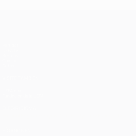
UEFA Champions League
Partidos
UEFA.tv
Sorteos
Gaming
Datos
VISITE TAMBIÉN
UEFA.com
Fundación de la UEFA
ELEGIR IDIOMA
Español
English
Français
Deutsch
Русский
Español
Italiano
SÍGANOS EN