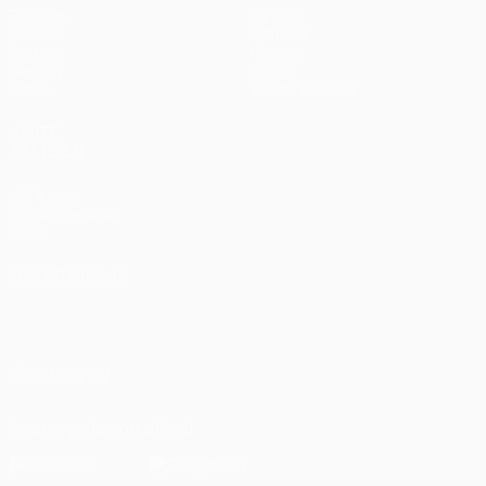
Partidos
Equipos
UEFA.tv
Noticias
Sorteos
Historia
Gaming
Sobre
Datos
Tienda (clubes)
VISITE
TAMBIÉN
UEFA.com
Fundación de la
UEFA
ELEGIR IDIOMA
Español
English
Français
Deutsch
Русский
Español
Italiano
Português
العربية
SÍGANOS EN
Descarga la app oficial