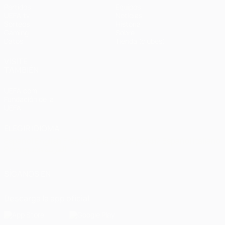
Partidos
Equipos
UEFA.tv
Noticias
Sorteos
Historia
Gaming
Sobre
Datos
Tienda (clubes)
VISITE
TAMBIÉN
UEFA.com
Fundación de la
UEFA
ELEGIR IDIOMA
Español
English
Français
Deutsch
Русский
Español
Italiano
Português
العربية
SÍGANOS EN
Descarga la app oficial