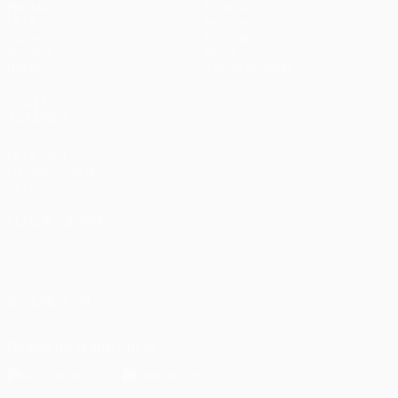
Partidos
Equipos
UEFA.tv
Noticias
Sorteos
Historia
Gaming
Sobre
Datos
Tienda (clubes)
VISITE
TAMBIÉN
UEFA.com
Fundación de la
UEFA
ELEGIR IDIOMA
Español
English
Français
Deutsch
Русский
Español
Italiano
Português
العربية
SÍGANOS EN
Descarga la app oficial