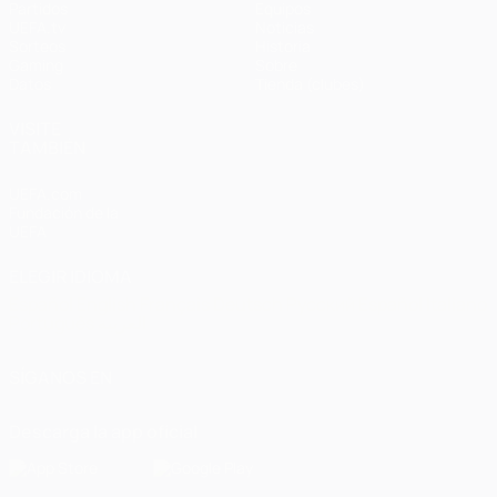
Partidos
Equipos
UEFA.tv
Noticias
Sorteos
Historia
Gaming
Sobre
Datos
Tienda (clubes)
VISITE
TAMBIÉN
UEFA.com
Fundación de la
UEFA
ELEGIR IDIOMA
Español
English
Français
Deutsch
Русский
Español
Italiano
Português
العربية
SÍGANOS EN
Descarga la app oficial