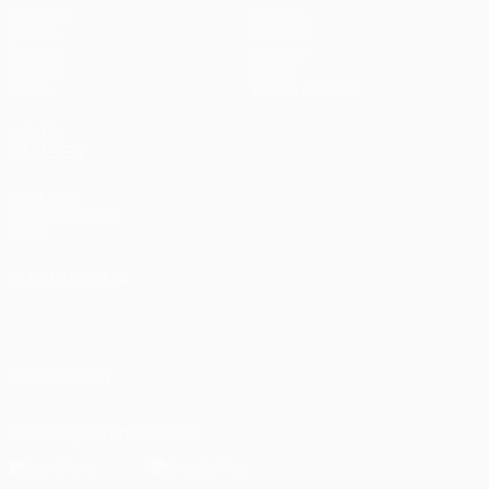
Partidos
Equipos
UEFA.tv
Noticias
Sorteos
Historia
Gaming
Sobre
Datos
Tienda (clubes)
VISITE
TAMBIÉN
UEFA.com
Fundación de la
UEFA
ELEGIR IDIOMA
Español
English
Français
Deutsch
Русский
Español
Italiano
Português
العربية
SÍGANOS EN
Descarga la app oficial