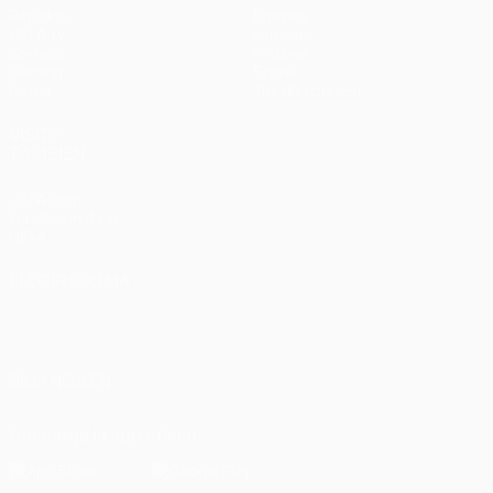
Partidos
Equipos
UEFA.tv
Noticias
Sorteos
Historia
Gaming
Sobre
Datos
Tienda (clubes)
VISITE
TAMBIÉN
UEFA.com
Fundación de la
UEFA
ELEGIR IDIOMA
Español
English
Français
Deutsch
Русский
Español
Italiano
Português
العربية
SÍGANOS EN
Descarga la app oficial