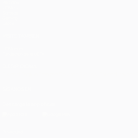
Partidos
UEFA.tv
Sorteos
Gaming
Datos
VISITE TAMBIÉN
UEFA.com
Fundación de la UEFA
ELEGIR IDIOMA
Español
English
Français
Deutsch
Русский
Español
Italiano
SÍGANOS EN
Descarga la app oficial
Privacidad