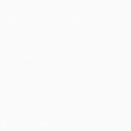
Partidos
Equipos
UEFA.tv
Noticias
Sorteos
Historia
Gaming
Sobre
Datos
Tienda (clubes)
VISITE
TAMBIÉN
UEFA.com
Fundación de la
UEFA
ELEGIR IDIOMA
Español
English
Français
Deutsch
Русский
Español
Italiano
Português
العربية
SÍGANOS EN
Descarga la app oficial