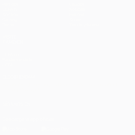
Partidos
Equipos
UEFA.tv
Noticias
Sorteos
Historia
Gaming
Sobre
Datos
Tienda (clubes)
VISITE
TAMBIÉN
UEFA.com
Fundación de la
UEFA
ELEGIR IDIOMA
Español
English
Français
Deutsch
Русский
Español
Italiano
Português
العربية
SÍGANOS EN
Descarga la app oficial